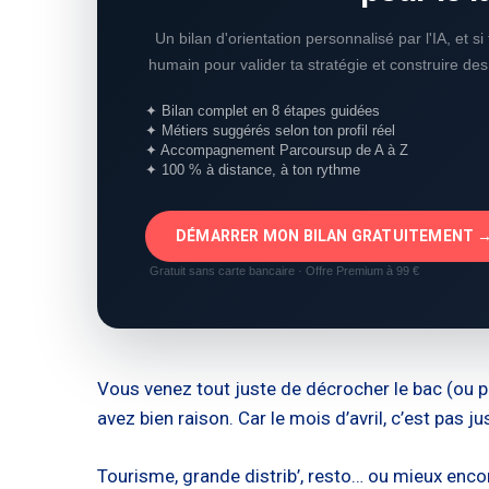
Un bilan d'orientation personnalisé par l'IA, et s
humain pour valider ta stratégie et construire de
✦ Bilan complet en 8 étapes guidées
✦ Métiers suggérés selon ton profil réel
✦ Accompagnement Parcoursup de A à Z
✦ 100 % à distance, à ton rythme
DÉMARRER MON BILAN GRATUITEMENT 
Gratuit sans carte bancaire · Offre Premium à 99 €
Vous venez tout juste de décrocher le bac (ou p
avez bien raison. Car le mois d’avril, c’est pas 
Tourisme, grande distrib’, resto… ou mieux enco