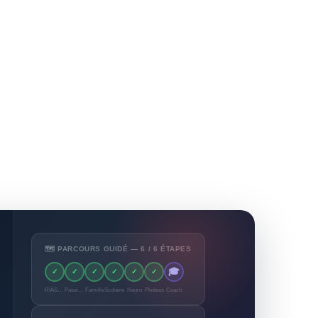
🗺️ PARCOURS GUIDÉ — 6 / 6 ÉTAPES
🎓
✓
✓
✓
✓
✓
✓
RIASEC
Passions
Famille
Scolaire
Neuro
Phobies
Coach