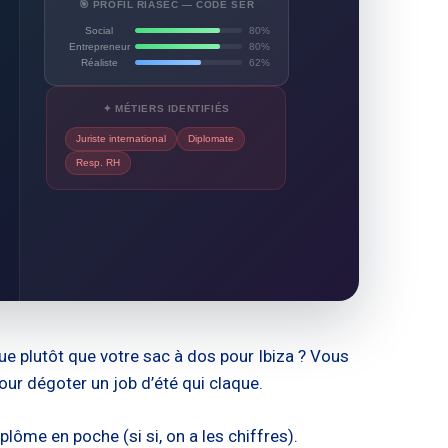
🎯 PROFIL RIASEC — CODE SER
Social
80%
Entrepreneur
80%
Réaliste
62%
✦ MÉTIERS IDENTIFIÉS
Juriste international
Diplomate
Resp. RH
e plutôt que votre sac à dos pour Ibiza ? Vous
our dégoter un job d’été qui claque.
ôme en poche (si si, on a les chiffres).