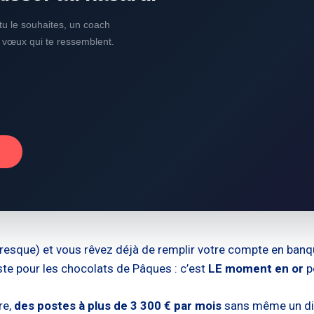
i tu le souhaites, un coach
s vœux qui te ressemblent.
→
resque) et vous rêvez déjà de remplir votre compte en banqu
juste pour les chocolats de Pâques : c’est
LE moment en or
p
re,
des postes à plus de 3 300 € par mois
sans même un dipl