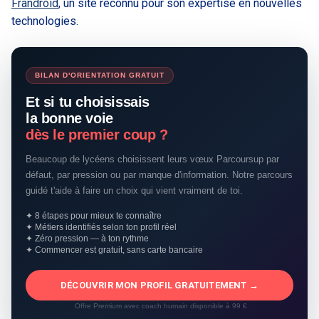
Frandroid
, un site reconnu pour son expertise en nouvelles
technologies.
BILAN D'ORIENTATION GRATUIT
Et si tu choisissais
la bonne voie
dès le premier coup ?
Beaucoup de lycéens choisissent leurs vœux Parcoursup par
défaut, par pression ou par manque d'information. Notre parcours
guidé t'aide à faire un choix qui vient vraiment de toi.
✦ 8 étapes pour mieux te connaître
✦ Métiers identifiés selon ton profil réel
✦ Zéro pression — à ton rythme
✦ Commencer est gratuit, sans carte bancaire
DÉCOUVRIR MON PROFIL GRATUITEMENT →
Offre Premium avec coach humain disponible à 99 €