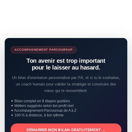
ACCOMPAGNEMENT PARCOURSUP
Ton avenir est trop important
pour le laisser au hasard.
Un bilan d'orientation personnalisé par l'IA, et si tu le souhaites,
un coach humain pour valider ta stratégie et construire des
vœux qui te ressemblent.
✦ Bilan complet en 8 étapes guidées
✦ Métiers suggérés selon ton profil réel
✦ Accompagnement Parcoursup de A à Z
✦ 100 % à distance, à ton rythme
DÉMARRER MON BILAN GRATUITEMENT →