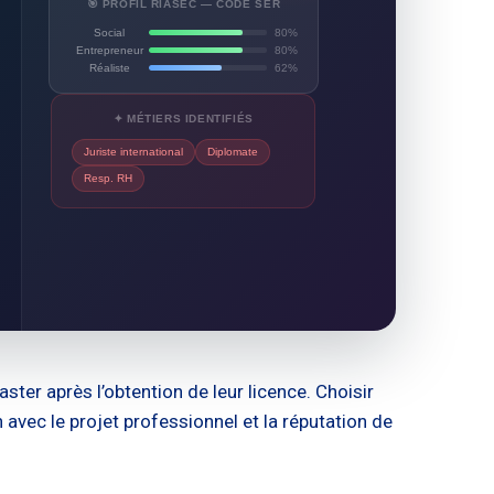
🎯 PROFIL RIASEC — CODE SER
Social
80%
Entrepreneur
80%
Réaliste
62%
✦ MÉTIERS IDENTIFIÉS
Juriste international
Diplomate
Resp. RH
ter après l’obtention de leur licence. Choisir
n avec le projet professionnel et la réputation de