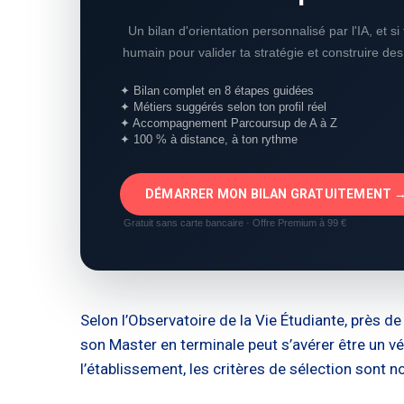
Un bilan d'orientation personnalisé par l'IA, et s
humain pour valider ta stratégie et construire de
✦ Bilan complet en 8 étapes guidées
✦ Métiers suggérés selon ton profil réel
✦ Accompagnement Parcoursup de A à Z
✦ 100 % à distance, à ton rythme
DÉMARRER MON BILAN GRATUITEMENT 
Gratuit sans carte bancaire · Offre Premium à 99 €
Selon l’Observatoire de la Vie Étudiante, près d
son Master en terminale peut s’avérer être un véri
l’établissement, les critères de sélection sont