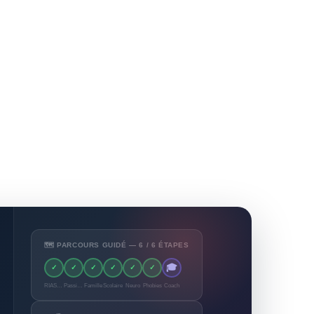
🗺️ PARCOURS GUIDÉ — 6 / 6 ÉTAPES
🎓
✓
✓
✓
✓
✓
✓
RIASEC
Passions
Famille
Scolaire
Neuro
Phobies
Coach