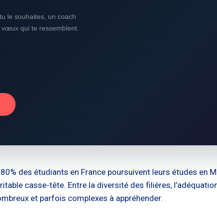
i tu le souhaites, un coach
s vœux qui te ressemblent.
→
e 80% des étudiants en France poursuivent leurs études en Mas
table casse-tête. Entre la diversité des filières, l’adéquatio
 nombreux et parfois complexes à appréhender.