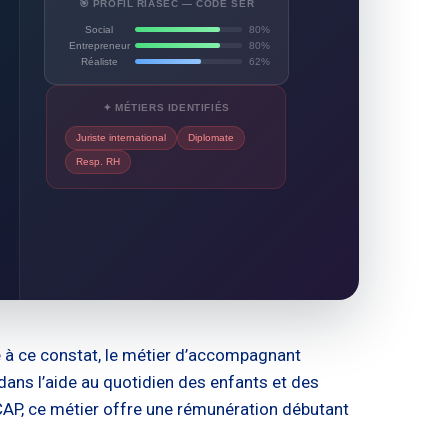
🎯 PROFIL RIASEC — CODE SER
Social
80%
Entrepreneur
80%
Réaliste
62%
✦ MÉTIERS IDENTIFIÉS
Juriste international
Diplomate
Resp. RH
e à ce constat, le métier d’accompagnant
 dans l’aide au quotidien des enfants et des
AP, ce métier offre une rémunération débutant