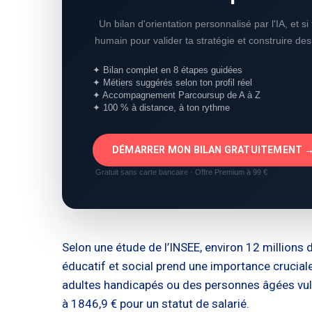
Un bilan d'orientation personnalisé par l'IA, et s
humain pour valider ta stratégie et construire de
✦ Bilan complet en 8 étapes guidées
✦ Métiers suggérés selon ton profil réel
✦ Accompagnement Parcoursup de A à Z
✦ 100 % à distance, à ton rythme
DÉMARRER MON BILAN GRATUITEMENT 
Gratuit sans carte bancaire · Offre Premium à 99 €
Selon une étude de l’INSEE, environ 12 million
éducatif et social prend une importance crucial
adultes handicapés ou des personnes âgées vul
à 1846,9 € pour un statut de salarié.