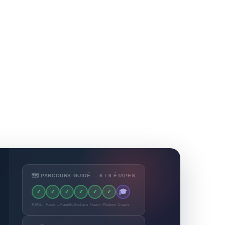
🗺️ PARCOURS GUIDÉ — 6 / 6 ÉTAPES
🎓
✓
✓
✓
✓
✓
✓
RIASEC
Passions
Famille
Scolaire
Neuro
Phobies
Coach