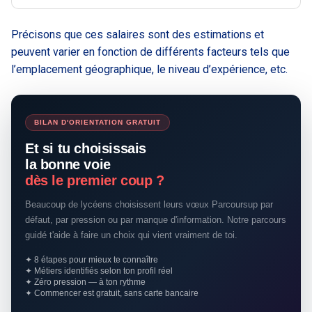
Précisons que ces salaires sont des estimations et
peuvent varier en fonction de différents facteurs tels que
l’emplacement géographique, le niveau d’expérience, etc.
BILAN D'ORIENTATION GRATUIT
Et si tu choisissais
la bonne voie
dès le premier coup ?
Beaucoup de lycéens choisissent leurs vœux Parcoursup par
défaut, par pression ou par manque d'information. Notre parcours
guidé t'aide à faire un choix qui vient vraiment de toi.
✦ 8 étapes pour mieux te connaître
✦ Métiers identifiés selon ton profil réel
✦ Zéro pression — à ton rythme
✦ Commencer est gratuit, sans carte bancaire