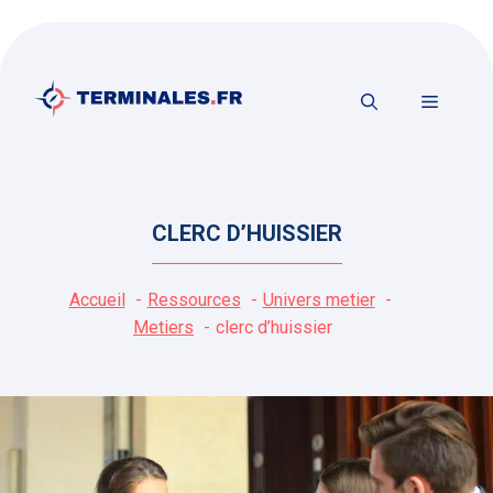
Aller
au
contenu
MENU
CLERC D’HUISSIER
Accueil
Ressources
Univers metier
Metiers
clerc d’huissier