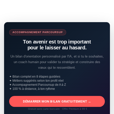
ACCOMPAGNEMENT PARCOURSUP
Ton avenir est trop important
pour le laisser au hasard.
Un bilan d'orientation personnalisé par l'IA, et si tu le souhaites,
un coach humain pour valider ta stratégie et construire des
vœux qui te ressemblent.
✦ Bilan complet en 8 étapes guidées
✦ Métiers suggérés selon ton profil réel
✦ Accompagnement Parcoursup de A à Z
✦ 100 % à distance, à ton rythme
DÉMARRER MON BILAN GRATUITEMENT →
Gratuit sans carte bancaire · Offre Premium à 99 €