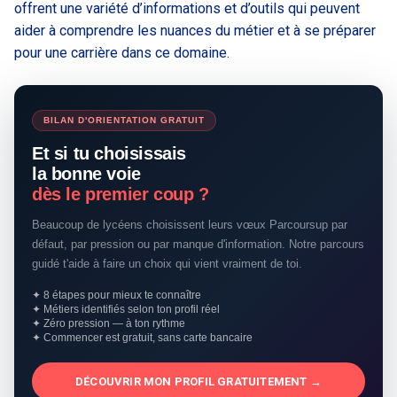
offrent une variété d’informations et d’outils qui peuvent
aider à comprendre les nuances du métier et à se préparer
pour une carrière dans ce domaine.
BILAN D'ORIENTATION GRATUIT
Et si tu choisissais
la bonne voie
dès le premier coup ?
Beaucoup de lycéens choisissent leurs vœux Parcoursup par
défaut, par pression ou par manque d'information. Notre parcours
guidé t'aide à faire un choix qui vient vraiment de toi.
✦ 8 étapes pour mieux te connaître
✦ Métiers identifiés selon ton profil réel
✦ Zéro pression — à ton rythme
✦ Commencer est gratuit, sans carte bancaire
DÉCOUVRIR MON PROFIL GRATUITEMENT →