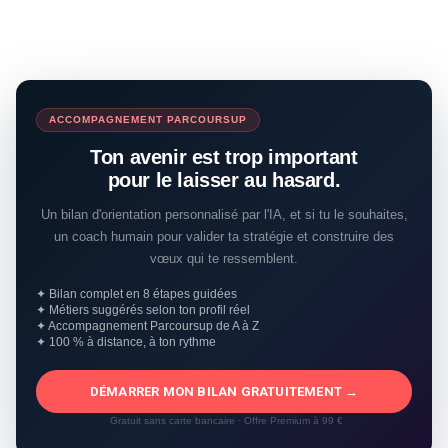
ACCOMPAGNEMENT PARCOURSUP
Ton avenir est trop important
pour le laisser au hasard.
Un bilan d'orientation personnalisé par l'IA, et si tu le souhaites,
un coach humain pour valider ta stratégie et construire des
vœux qui te ressemblent.
✦ Bilan complet en 8 étapes guidées
✦ Métiers suggérés selon ton profil réel
✦ Accompagnement Parcoursup de A à Z
✦ 100 % à distance, à ton rythme
DÉMARRER MON BILAN GRATUITEMENT →
Gratuit sans carte bancaire · Offre Premium à 99 €