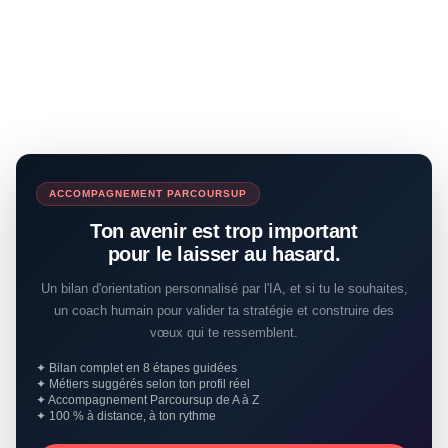
ACCOMPAGNEMENT PARCOURSUP
Ton avenir est trop important
pour le laisser au hasard.
Un bilan d'orientation personnalisé par l'IA, et si tu le souhaites,
un coach humain pour valider ta stratégie et construire des
vœux qui te ressemblent.
✦ Bilan complet en 8 étapes guidées
✦ Métiers suggérés selon ton profil réel
✦ Accompagnement Parcoursup de A à Z
✦ 100 % à distance, à ton rythme