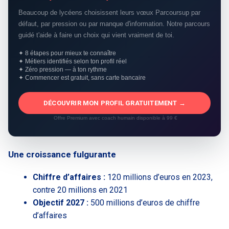
Beaucoup de lycéens choisissent leurs vœux Parcoursup par
défaut, par pression ou par manque d'information. Notre parcours
guidé t'aide à faire un choix qui vient vraiment de toi.
✦ 8 étapes pour mieux te connaître
✦ Métiers identifiés selon ton profil réel
✦ Zéro pression — à ton rythme
✦ Commencer est gratuit, sans carte bancaire
DÉCOUVRIR MON PROFIL GRATUITEMENT →
Offre Premium avec coach humain disponible à 99 €
Une croissance fulgurante
Chiffre d’affaires :
120 millions d’euros en 2023,
contre 20 millions en 2021
Objectif 2027 :
500 millions d’euros de chiffre
d’affaires