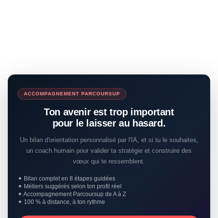
ACCOMPAGNEMENT PARCOURSUP
Ton avenir est trop important
pour le laisser au hasard.
Un bilan d'orientation personnalisé par l'IA, et si tu le souhaites,
un coach humain pour valider ta stratégie et construire des
vœux qui te ressemblent.
✦ Bilan complet en 8 étapes guidées
✦ Métiers suggérés selon ton profil réel
✦ Accompagnement Parcoursup de A à Z
✦ 100 % à distance, à ton rythme