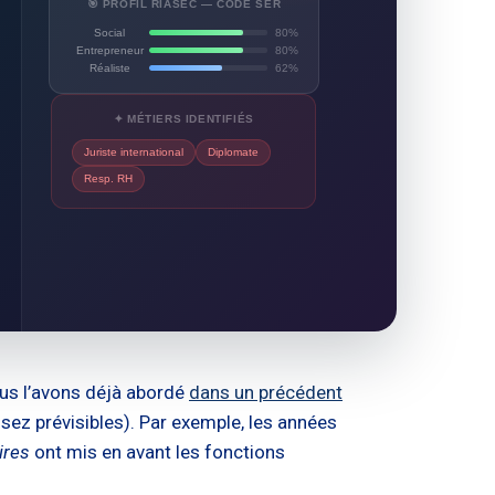
🎯 PROFIL RIASEC — CODE SER
Social
80%
Entrepreneur
80%
Réaliste
62%
✦ MÉTIERS IDENTIFIÉS
Juriste international
Diplomate
Resp. RH
ous l’avons déjà abordé
dans un précédent
sez prévisibles). Par exemple, les années
ires
ont mis en avant les fonctions