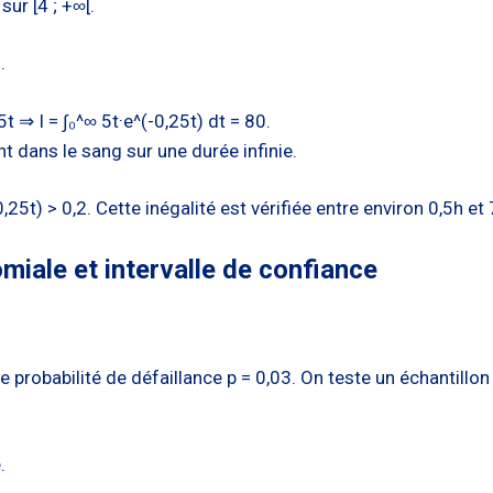
sur [4 ; +∞[.
.
t ⇒ I = ∫₀^∞ 5t·e^(-0,25t) dt = 80.
t dans le sang sur une durée infinie.
25t) > 0,2. Cette inégalité est vérifiée entre environ 0,5h et
omiale et intervalle de confiance
probabilité de défaillance p = 0,03. On teste un échantill
.