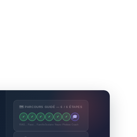
🗺️ PARCOURS GUIDÉ — 6 / 6 ÉTAPES
🎓
✓
✓
✓
✓
✓
✓
RIASEC
Passions
Famille
Scolaire
Neuro
Phobies
Coach