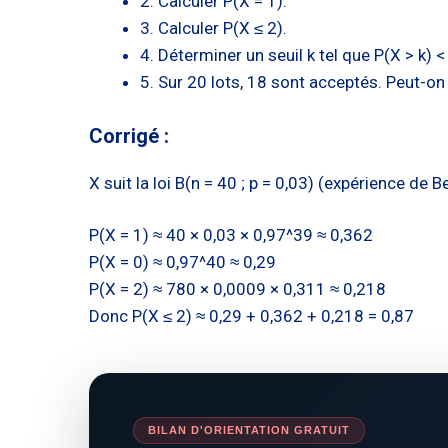
2. Calculer P(X = 1).
3. Calculer P(X ≤ 2).
4. Déterminer un seuil k tel que P(X > k) <
5. Sur 20 lots, 18 sont acceptés. Peut-on
Corrigé :
X suit la loi B(n = 40 ; p = 0,03) (expérience de B
P(X = 1) ≈ 40 × 0,03 × 0,97^39 ≈ 0,362
P(X = 0) ≈ 0,97^40 ≈ 0,29
P(X = 2) ≈ 780 × 0,0009 × 0,311 ≈ 0,218
Donc P(X ≤ 2) ≈ 0,29 + 0,362 + 0,218 = 0,87
BILAN D'ORIENTATION GRATUIT