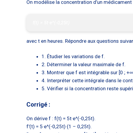
On modélise la concentration d’un médicament par
f(t) = 5t·e^(-0,25t)
avec t en heures. Répondre aux questions suivan
1. Étudier les variations de f.
2. Déterminer la valeur maximale de f.
3. Montrer que f est intégrable sur [0 ; +∞[
4. Interpréter cette intégrale dans le cont
5. Vérifier si la concentration reste sup
Corrigé :
On dérive f : f(t) = 5t·e^(-0,25t).
f'(t) = 5·e^(-0,25t)·(1 – 0,25t).