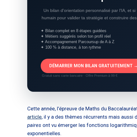
Un bilan d'orientation personnalisé par l'IA, et s
humain pour valider ta stratégie et construire de
✦ Bilan complet en 8 étapes guidées
✦ Métiers suggérés selon ton profil réel
✦ Accompagnement Parcoursup de A à Z
✦ 100 % à distance, à ton rythme
DÉMARRER MON BILAN GRATUITEMENT 
Gratuit sans carte bancaire · Offre Premium à 99 €
Cette année, l’épreuve de Maths du Baccalauréa
article
, il y a des thèmes récurrents mais aussi
paires
ont vu émerger les fonctions logarithmiq
exponentielles.