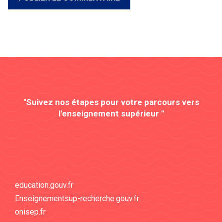
"Suivez nos étapes pour votre parcours vers
l'enseignement supérieur "
education.gouv.fr
Enseignementsup-recherche.gouv.fr
onisep.fr