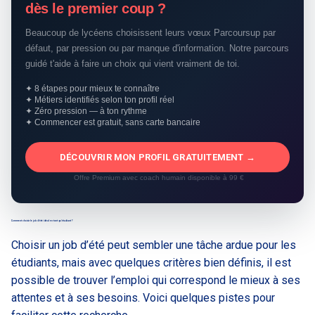
dès le premier coup ?
Beaucoup de lycéens choisissent leurs vœux Parcoursup par
défaut, par pression ou par manque d'information. Notre parcours
guidé t'aide à faire un choix qui vient vraiment de toi.
✦ 8 étapes pour mieux te connaître
✦ Métiers identifiés selon ton profil réel
✦ Zéro pression — à ton rythme
✦ Commencer est gratuit, sans carte bancaire
DÉCOUVRIR MON PROFIL GRATUITEMENT →
Offre Premium avec coach humain disponible à 99 €
Comment choisir le job d’été idéal en tant qu’étudiant ?
Choisir un job d’été peut sembler une tâche ardue pour les
étudiants, mais avec quelques critères bien définis, il est
possible de trouver l’emploi qui correspond le mieux à ses
attentes et à ses besoins. Voici quelques pistes pour