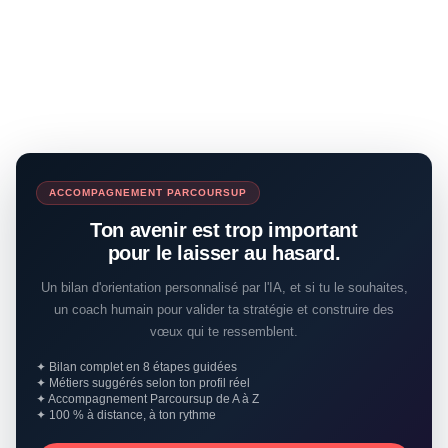
ACCOMPAGNEMENT PARCOURSUP
Ton avenir est trop important
pour le laisser au hasard.
Un bilan d'orientation personnalisé par l'IA, et si tu le souhaites,
un coach humain pour valider ta stratégie et construire des
vœux qui te ressemblent.
✦ Bilan complet en 8 étapes guidées
✦ Métiers suggérés selon ton profil réel
✦ Accompagnement Parcoursup de A à Z
✦ 100 % à distance, à ton rythme