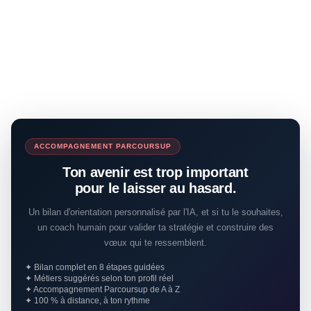
ACCOMPAGNEMENT PARCOURSUP
Ton avenir est trop important
pour le laisser au hasard.
Un bilan d'orientation personnalisé par l'IA, et si tu le souhaites,
un coach humain pour valider ta stratégie et construire des
vœux qui te ressemblent.
✦ Bilan complet en 8 étapes guidées
✦ Métiers suggérés selon ton profil réel
✦ Accompagnement Parcoursup de A à Z
✦ 100 % à distance, à ton rythme