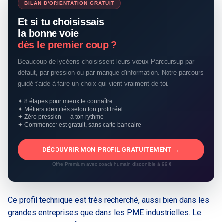
BILAN D'ORIENTATION GRATUIT
Et si tu choisissais
la bonne voie
dès le premier coup ?
Beaucoup de lycéens choisissent leurs vœux Parcoursup par
défaut, par pression ou par manque d'information. Notre parcours
guidé t'aide à faire un choix qui vient vraiment de toi.
✦ 8 étapes pour mieux te connaître
✦ Métiers identifiés selon ton profil réel
✦ Zéro pression — à ton rythme
✦ Commencer est gratuit, sans carte bancaire
DÉCOUVRIR MON PROFIL GRATUITEMENT →
Offre Premium avec coach humain disponible à 99 €
Ce profil technique est très recherché, aussi bien dans les
grandes entreprises que dans les PME industrielles. Le