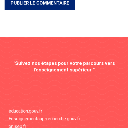
"Suivez nos étapes pour votre parcours vers
l'enseignement supérieur "
education.gouv.fr
Enseignementsup-recherche.gouv.fr
onisep.fr