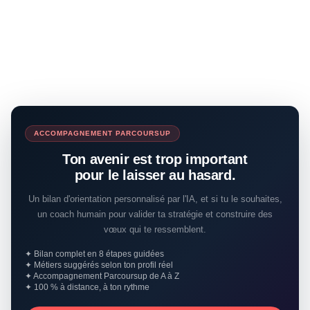
ACCOMPAGNEMENT PARCOURSUP
Ton avenir est trop important
pour le laisser au hasard.
Un bilan d'orientation personnalisé par l'IA, et si tu le souhaites,
un coach humain pour valider ta stratégie et construire des
vœux qui te ressemblent.
✦ Bilan complet en 8 étapes guidées
✦ Métiers suggérés selon ton profil réel
✦ Accompagnement Parcoursup de A à Z
✦ 100 % à distance, à ton rythme