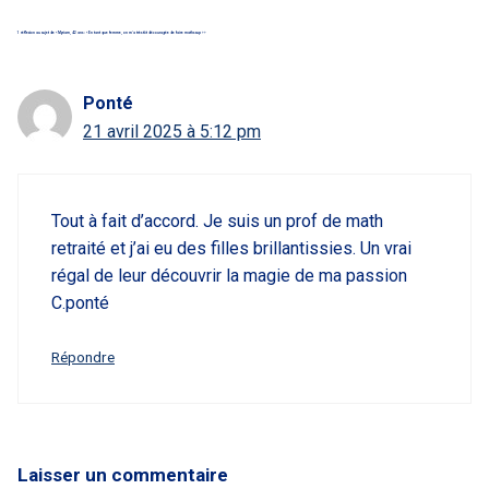
1 réflexion au sujet de « Myriam, 42 ans : « En tant que femme, on m’a très tôt découragée de faire maths sup » »
Ponté
21 avril 2025 à 5:12 pm
Tout à fait d’accord. Je suis un prof de math
retraité et j’ai eu des filles brillantissies. Un vrai
régal de leur découvrir la magie de ma passion
C.ponté
Répondre
Laisser un commentaire