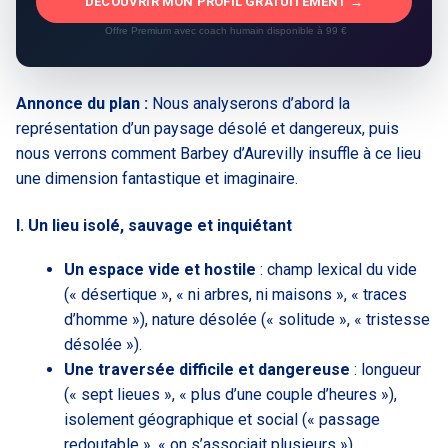
DÉCOUVRIR MON PROFIL GRATUITEMENT →
Offre Premium avec coach humain disponible à 99 €
Annonce du plan :
Nous analyserons d’abord la
représentation d’un paysage désolé et dangereux, puis
nous verrons comment Barbey d’Aurevilly insuffle à ce lieu
une dimension fantastique et imaginaire.
I. Un lieu isolé, sauvage et inquiétant
Un espace vide et hostile
: champ lexical du vide
(« désertique », « ni arbres, ni maisons », « traces
d’homme »), nature désolée (« solitude », « tristesse
désolée »).
Une traversée difficile et dangereuse
: longueur
(« sept lieues », « plus d’une couple d’heures »),
isolement géographique et social (« passage
redoutable », « on s’associait plusieurs »).