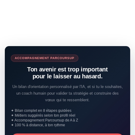
ACCOMPAGNEMENT PARCOURSUP
Ton avenir est trop important
pour le laisser au hasard.
Un bilan d'orientation personnalisé par l'IA, et si tu le souhaites,
un coach humain pour valider ta stratégie et construire des
vœux qui te ressemblent.
✦ Bilan complet en 8 étapes guidées
✦ Métiers suggérés selon ton profil réel
✦ Accompagnement Parcoursup de A à Z
✦ 100 % à distance, à ton rythme