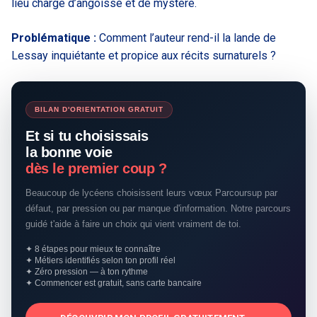
lieu chargé d’angoisse et de mystère.
Problématique :
Comment l’auteur rend-il la lande de
Lessay inquiétante et propice aux récits surnaturels ?
BILAN D'ORIENTATION GRATUIT
Et si tu choisissais
la bonne voie
dès le premier coup ?
Beaucoup de lycéens choisissent leurs vœux Parcoursup par
défaut, par pression ou par manque d'information. Notre parcours
guidé t'aide à faire un choix qui vient vraiment de toi.
✦ 8 étapes pour mieux te connaître
✦ Métiers identifiés selon ton profil réel
✦ Zéro pression — à ton rythme
✦ Commencer est gratuit, sans carte bancaire