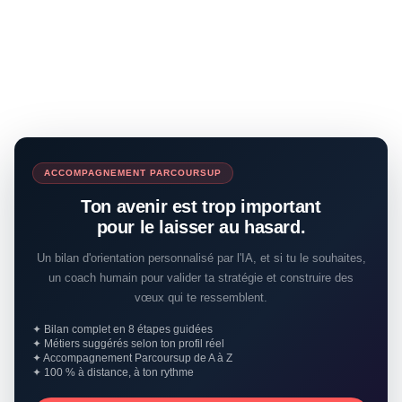
ACCOMPAGNEMENT PARCOURSUP
Ton avenir est trop important
pour le laisser au hasard.
Un bilan d'orientation personnalisé par l'IA, et si tu le souhaites,
un coach humain pour valider ta stratégie et construire des
vœux qui te ressemblent.
✦ Bilan complet en 8 étapes guidées
✦ Métiers suggérés selon ton profil réel
✦ Accompagnement Parcoursup de A à Z
✦ 100 % à distance, à ton rythme