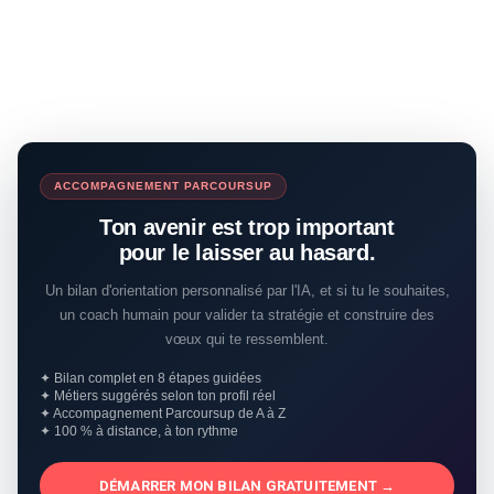
ACCOMPAGNEMENT PARCOURSUP
Ton avenir est trop important
pour le laisser au hasard.
Un bilan d'orientation personnalisé par l'IA, et si tu le souhaites,
un coach humain pour valider ta stratégie et construire des
vœux qui te ressemblent.
✦ Bilan complet en 8 étapes guidées
✦ Métiers suggérés selon ton profil réel
✦ Accompagnement Parcoursup de A à Z
✦ 100 % à distance, à ton rythme
DÉMARRER MON BILAN GRATUITEMENT →