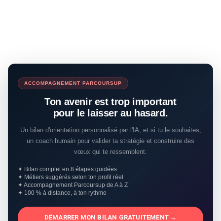
ACCOMPAGNEMENT PARCOURSUP
Ton avenir est trop important
pour le laisser au hasard.
Un bilan d'orientation personnalisé par l'IA, et si tu le souhaites,
un coach humain pour valider ta stratégie et construire des
vœux qui te ressemblent.
✦ Bilan complet en 8 étapes guidées
✦ Métiers suggérés selon ton profil réel
✦ Accompagnement Parcoursup de A à Z
✦ 100 % à distance, à ton rythme
DÉMARRER MON BILAN GRATUITEMENT →