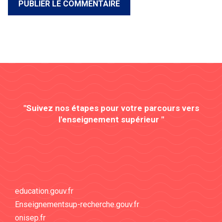
"Suivez nos étapes pour votre parcours vers
l'enseignement supérieur "
education.gouv.fr
Enseignementsup-recherche.gouv.fr
onisep.fr