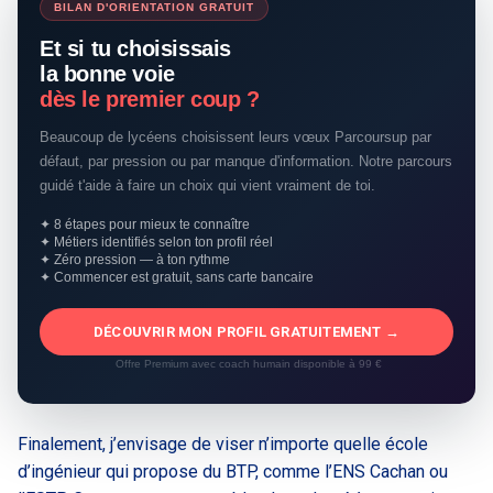
BILAN D'ORIENTATION GRATUIT
Et si tu choisissais
la bonne voie
dès le premier coup ?
Beaucoup de lycéens choisissent leurs vœux Parcoursup par
défaut, par pression ou par manque d'information. Notre parcours
guidé t'aide à faire un choix qui vient vraiment de toi.
✦ 8 étapes pour mieux te connaître
✦ Métiers identifiés selon ton profil réel
✦ Zéro pression — à ton rythme
✦ Commencer est gratuit, sans carte bancaire
DÉCOUVRIR MON PROFIL GRATUITEMENT →
Offre Premium avec coach humain disponible à 99 €
Finalement, j’envisage de viser n’importe quelle école
d’ingénieur qui propose du BTP, comme l’ENS Cachan ou