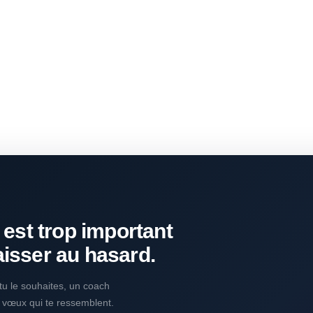
 est trop important
aisser au hasard.
i tu le souhaites, un coach
s vœux qui te ressemblent.