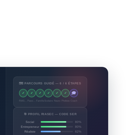
🗺️ PARCOURS GUIDÉ — 6 / 6 ÉTAPES
🎓
✓
✓
✓
✓
✓
✓
RIASEC
Passions
Famille
Scolaire
Neuro
Phobies
Coach
🎯 PROFIL RIASEC — CODE SER
Social
80%
Entrepreneur
80%
Réaliste
62%