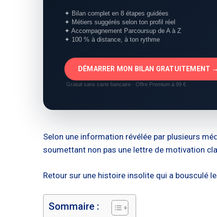
✦ Bilan complet en 8 étapes guidées
✦ Métiers suggérés selon ton profil réel
✦ Accompagnement Parcoursup de A à Z
✦ 100 % à distance, à ton rythme
DÉMARRER MON BILAN GRATUITEMENT 
Gratuit sans carte bancaire · Offre Premium à 99 €
Selon une information révélée par plusieurs médi
soumettant non pas une lettre de motivation cla
Retour sur une histoire insolite qui a bousculé 
Sommaire :