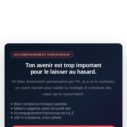
ACCOMPAGNEMENT PARCOURSUP
Ton avenir est trop important
pour le laisser au hasard.
Un bilan d'orientation personnalisé par l'IA, et si tu le souhaites,
un coach humain pour valider ta stratégie et construire des
vœux qui te ressemblent.
✦ Bilan complet en 8 étapes guidées
✦ Métiers suggérés selon ton profil réel
✦ Accompagnement Parcoursup de A à Z
✦ 100 % à distance, à ton rythme