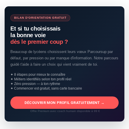
BILAN D'ORIENTATION GRATUIT
Et si tu choisissais
la bonne voie
dès le premier coup ?
Beaucoup de lycéens choisissent leurs vœux Parcoursup par
défaut, par pression ou par manque d'information. Notre parcours
guidé t'aide à faire un choix qui vient vraiment de toi.
✦ 8 étapes pour mieux te connaître
✦ Métiers identifiés selon ton profil réel
✦ Zéro pression — à ton rythme
✦ Commencer est gratuit, sans carte bancaire
DÉCOUVRIR MON PROFIL GRATUITEMENT →
Offre Premium avec coach humain disponible à 99 €