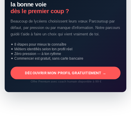
la bonne voie
dès le premier coup ?
Beaucoup de lycéens choisissent leurs vœux Parcoursup par
défaut, par pression ou par manque d'information. Notre parcours
guidé t'aide à faire un choix qui vient vraiment de toi.
✦ 8 étapes pour mieux te connaître
✦ Métiers identifiés selon ton profil réel
✦ Zéro pression — à ton rythme
✦ Commencer est gratuit, sans carte bancaire
DÉCOUVRIR MON PROFIL GRATUITEMENT →
Offre Premium avec coach humain disponible à 99 €