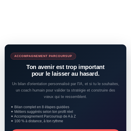
ACCOMPAGNEMENT PARCOURSUP
Ton avenir est trop important
pour le laisser au hasard.
Un bilan d'orientation personnalisé par l'IA, et si tu le souhaites,
un coach humain pour valider ta stratégie et construire des
vœux qui te ressemblent.
✦ Bilan complet en 8 étapes guidées
✦ Métiers suggérés selon ton profil réel
✦ Accompagnement Parcoursup de A à Z
✦ 100 % à distance, à ton rythme