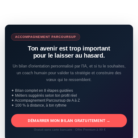
ACCOMPAGNEMENT PARCOURSUP
Ton avenir est trop important
pour le laisser au hasard.
Un bilan d'orientation personnalisé par l'IA, et si tu le souhaites,
un coach humain pour valider ta stratégie et construire des
vœux qui te ressemblent.
✦ Bilan complet en 8 étapes guidées
✦ Métiers suggérés selon ton profil réel
✦ Accompagnement Parcoursup de A à Z
✦ 100 % à distance, à ton rythme
DÉMARRER MON BILAN GRATUITEMENT →
Gratuit sans carte bancaire · Offre Premium à 99 €