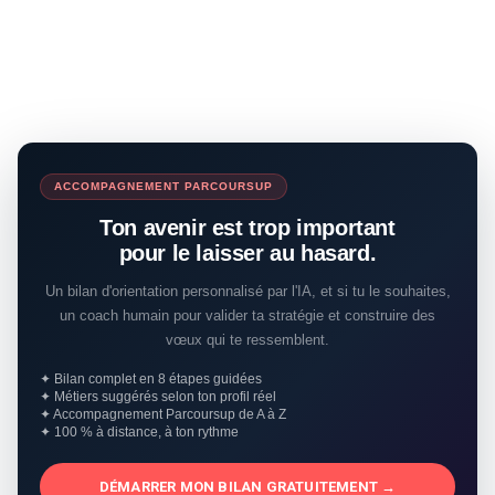
ACCOMPAGNEMENT PARCOURSUP
Ton avenir est trop important
pour le laisser au hasard.
Un bilan d'orientation personnalisé par l'IA, et si tu le souhaites,
un coach humain pour valider ta stratégie et construire des
vœux qui te ressemblent.
✦ Bilan complet en 8 étapes guidées
✦ Métiers suggérés selon ton profil réel
✦ Accompagnement Parcoursup de A à Z
✦ 100 % à distance, à ton rythme
DÉMARRER MON BILAN GRATUITEMENT →