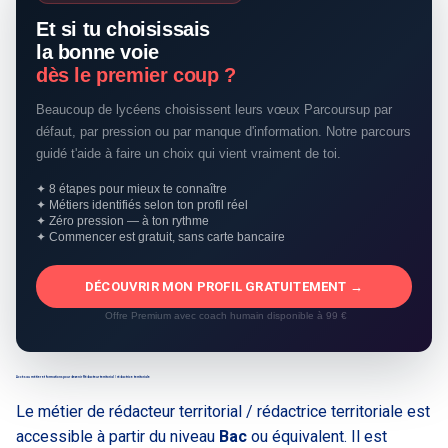
Et si tu choisissais
la bonne voie
dès le premier coup ?
Beaucoup de lycéens choisissent leurs vœux Parcoursup par
défaut, par pression ou par manque d'information. Notre parcours
guidé t'aide à faire un choix qui vient vraiment de toi.
✦ 8 étapes pour mieux te connaître
✦ Métiers identifiés selon ton profil réel
✦ Zéro pression — à ton rythme
✦ Commencer est gratuit, sans carte bancaire
DÉCOUVRIR MON PROFIL GRATUITEMENT →
Offre Premium avec coach humain disponible à 99 €
Accès au métier et formations pour devenir Rédacteur territorial / rédactrice territoriale
Le métier de rédacteur territorial / rédactrice territoriale est
accessible à partir du niveau
Bac
ou équivalent. Il est