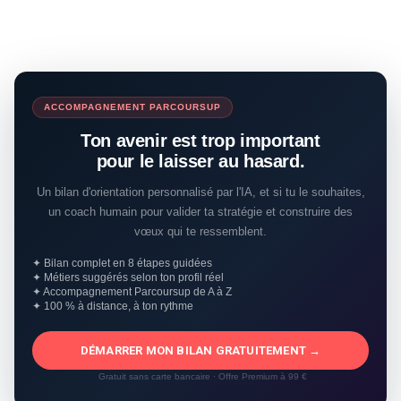
ACCOMPAGNEMENT PARCOURSUP
Ton avenir est trop important
pour le laisser au hasard.
Un bilan d'orientation personnalisé par l'IA, et si tu le souhaites,
un coach humain pour valider ta stratégie et construire des
vœux qui te ressemblent.
✦ Bilan complet en 8 étapes guidées
✦ Métiers suggérés selon ton profil réel
✦ Accompagnement Parcoursup de A à Z
✦ 100 % à distance, à ton rythme
DÉMARRER MON BILAN GRATUITEMENT →
Gratuit sans carte bancaire · Offre Premium à 99 €