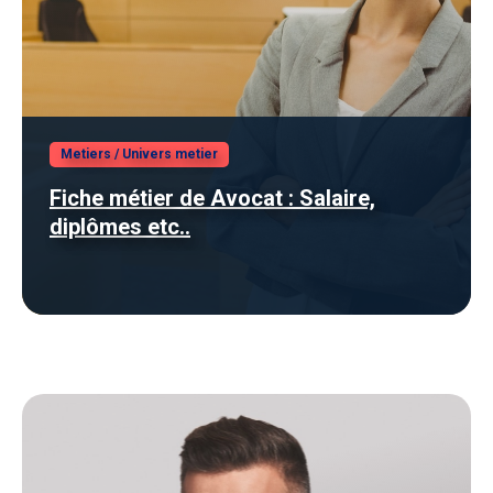
Metiers
/
Univers metier
Fiche métier de Avocat : Salaire,
diplômes etc..